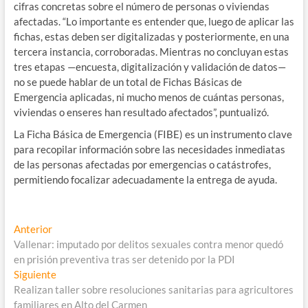
cifras concretas sobre el número de personas o viviendas
afectadas. “Lo importante es entender que, luego de aplicar las
fichas, estas deben ser digitalizadas y posteriormente, en una
tercera instancia, corroboradas. Mientras no concluyan estas
tres etapas —encuesta, digitalización y validación de datos—
no se puede hablar de un total de Fichas Básicas de
Emergencia aplicadas, ni mucho menos de cuántas personas,
viviendas o enseres han resultado afectados”, puntualizó.
La Ficha Básica de Emergencia (FIBE) es un instrumento clave
para recopilar información sobre las necesidades inmediatas
de las personas afectadas por emergencias o catástrofes,
permitiendo focalizar adecuadamente la entrega de ayuda.
Navegación
Entrada
Anterior
anterior:
Vallenar: imputado por delitos sexuales contra menor quedó
de
en prisión preventiva tras ser detenido por la PDI
entradas
Entrada
Siguiente
siguiente:
Realizan taller sobre resoluciones sanitarias para agricultores
familiares en Alto del Carmen