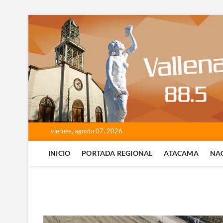
Saltar
al
contenido
viernes, agosto 07, 2026
INICIO
PORTADA REGIONAL
ATACAMA
NA