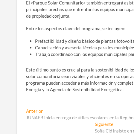
El «Parque Solar Comunitario» también entregará asist
principales brechas que enfrentan los equipos municipa
de propiedad conjunta.
Entre los aspectos clave del programa, se incluyen:
Prefactibilidad y diseño básico de plantas fotovolt
Capacitación y asesoría técnica para los municipio
Trabajo coordinado con los equipos municipales par
Este último punto es crucial para la sostenibilidad de l
solar comunitaria sean viables y eficientes en su operac
programa pueden acceder a más información y completar 
Energía y la Agencia de Sostenibilidad Energética.
Navegación
Entrada
Anterior
anterior:
JUNAEB inicia entrega de útiles escolares en la Regió
de
Entrada
Siguiente
entradas
siguiente:
Sofía Cid insiste en