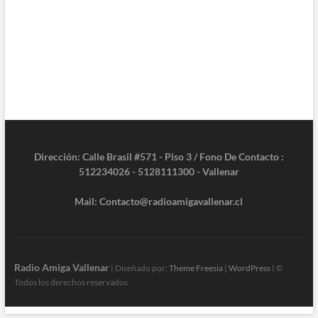
Dirección: Calle Brasil #571 - Piso 3 / Fono De Contacto :
512234026 - 5128111300 - Vallenar
Mail: Contacto@radioamigavallenar.cl
Radio Amiga Vallenar
| Diseñado por:
Theme Freesia
|
WordPress
| ©
Todos los derechos reservados