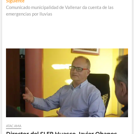
entradas
Entrada
Siguiente
siguiente:
Comunicado municipalidad de Vallenar da cuenta de las
emergencias por lluvias
ATACAMA