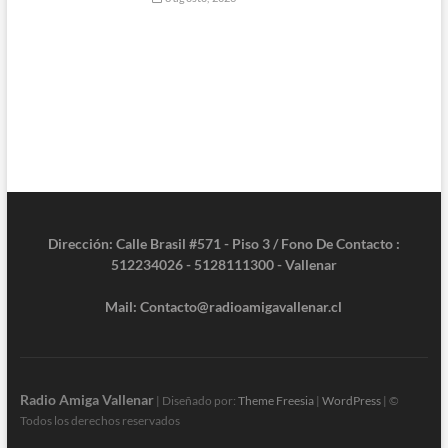
Dirección: Calle Brasil #571 - Piso 3 / Fono De Contacto :
512234026 - 5128111300 - Vallenar
Mail: Contacto@radioamigavallenar.cl
Radio Amiga Vallenar
| Diseñado por:
Theme Freesia
|
WordPress
| ©
Todos los derechos reservados