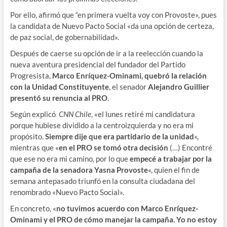
Por ello, afirmó que “en primera vuelta voy con Provoste», pues
la candidata de Nuevo Pacto Social «da una opción de certeza,
de paz social, de gobernabilidad».
Después de caerse su opción de ir a la reelección cuando la
nueva aventura presidencial del fundador del Partido
Progresista,
Marco Enríquez-Ominami, quebró la relación
con la Unidad Constituyente
, el senador
Alejandro Guillier
presentó su renuncia al PRO
.
Según explicó
CNN Chile
, «el lunes retiré mi candidatura
porque hubiese dividido a la centroizquierda y no era mi
propósito.
Siempre dije que era partidario de la unidad
«,
mientras que «
en el PRO se tomó otra decisión
(…) Encontré
que ese no era mi camino, por lo que
empecé a trabajar por la
campaña de la senadora Yasna Provoste
«, quien el fin de
semana antepasado triunfó en la consulta ciudadana del
renombrado «Nuevo Pacto Social».
En concreto, «
no tuvimos acuerdo con Marco Enríquez-
Ominami y el PRO de cómo manejar la campaña. Yo no estoy