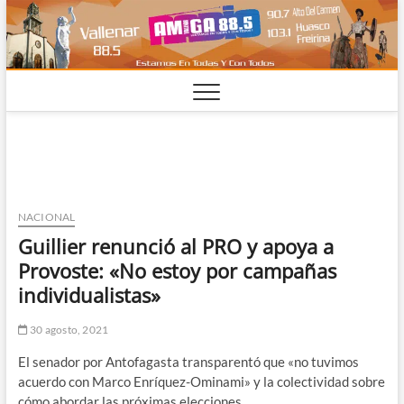
Saltar
al
contenido
NACIONAL
Guillier renunció al PRO y apoya a
Provoste: «No estoy por campañas
individualistas»
30 agosto, 2021
El senador por Antofagasta transparentó que «no tuvimos
acuerdo con Marco Enríquez-Ominami» y la colectividad sobre
cómo abordar las próximas elecciones.