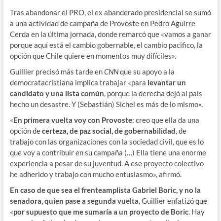
Tras abandonar el PRO, el ex abanderado presidencial se sumó
a una actividad de campaña de Provoste en Pedro Aguirre
Cerda en la última jornada, donde remarcó que «vamos a ganar
porque aquí está el cambio gobernable, el cambio pacifico, la
opción que Chile quiere en momentos muy difíciles».
Guillier precisó más tarde en
CNN
que su apoyo a la
democratacristiana implica trabajar «para
levantar un
candidato y una lista común
, porque la derecha dejó al país
hecho un desastre. Y (Sebastián) Sichel es más de lo mismo».
«
En primera vuelta voy con Provoste
: creo que ella da una
opción de
certeza, de paz social, de gobernabilidad
, de
trabajo con las organizaciones con la sociedad civil, que es lo
que voy a contribuir en su campaña (…) Ella tiene una enorme
experiencia a pesar de su juventud. A ese proyecto colectivo
he adherido y trabajo con mucho entusiasmo», afirmó.
En caso de que sea el frenteamplista Gabriel Boric, y no la
senadora, quien pase a segunda vuelta
, Guillier enfatizó que
«
por supuesto que me sumaría a un proyecto de Boric
. Hay