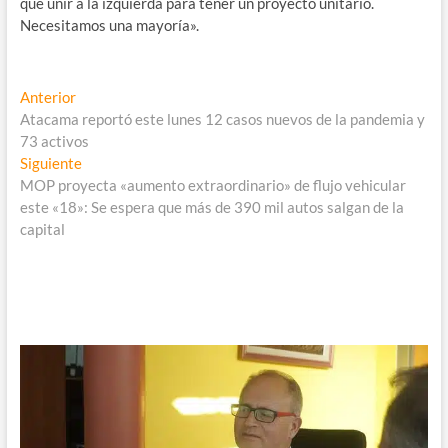
que unir a la izquierda para tener un proyecto unitario.
Necesitamos una mayoría».
Navegación
Entrada
Anterior
anterior:
Atacama reportó este lunes 12 casos nuevos de la pandemia y
de
73 activos
entradas
Entrada
Siguiente
siguiente:
MOP proyecta «aumento extraordinario» de flujo vehicular
este «18»: Se espera que más de 390 mil autos salgan de la
capital