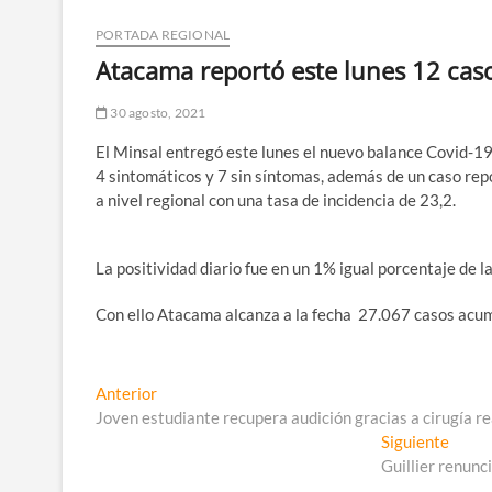
PORTADA REGIONAL
Atacama reportó este lunes 12 cas
30 agosto, 2021
El Minsal entregó este lunes el nuevo balance Covid-1
4 sintomáticos y 7 sin síntomas, además de un caso repo
a nivel regional con una tasa de incidencia de 23,2.
La positividad diario fue en un 1% igual porcentaje de l
Con ello Atacama alcanza a la fecha 27.067 casos acu
Navegación
Entrada
Anterior
anterior:
Joven estudiante recupera audición gracias a cirugía r
de
Entra
Siguiente
entradas
siguie
Guillier renunc