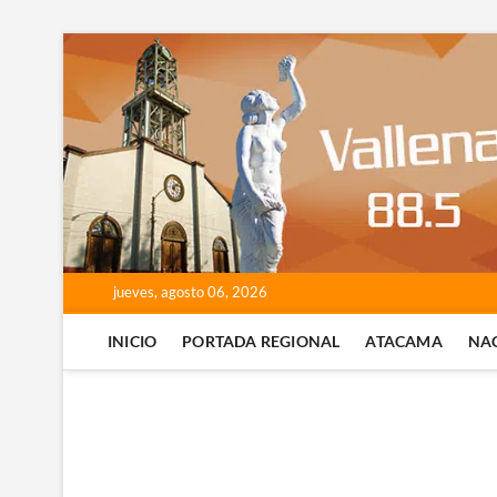
Saltar
al
contenido
jueves, agosto 06, 2026
INICIO
PORTADA REGIONAL
ATACAMA
NA