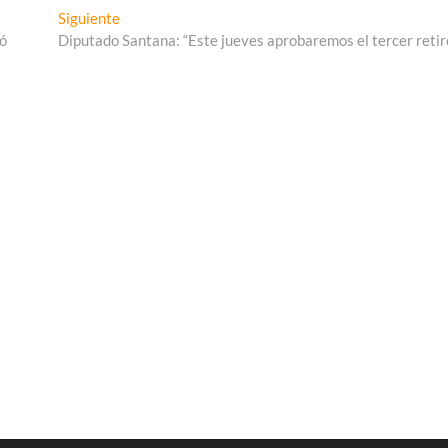
Entrada
Siguiente
siguiente:
pó
Diputado Santana: “Este jueves aprobaremos el tercer retir