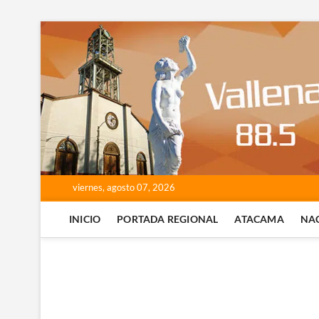
Saltar
al
contenido
viernes, agosto 07, 2026
INICIO
PORTADA REGIONAL
ATACAMA
NA