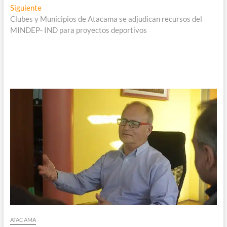
entradas
Entrada
Siguiente
siguiente:
Clubes y Municipios de Atacama se adjudican recursos del
MINDEP- IND para proyectos deportivos
ATACAMA