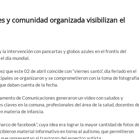
es y comunidad organizada visibilizan el
y la intervención con pancartas y globos azules en el frontis del
el día mundial.
z que este 02 de abril coincide con “viernes santo”, día feriado en el
nicipales se organizaron y se comprometieron con la toma de fotografí
s que daban cuenta de la fecha.
artamento de Comunicaciones generaron un video con saludos y
es claves en la comuna, profesionales del área de la salud, docentes d
n materia de infancia.
marco de facebook”, cuya idea era lograr la mayor cantidad de fotos d
ecibieron material informativo en torno al autismo, que permitieron
 que representan al trastorno del espectro autista.