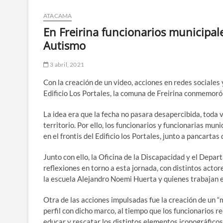
ATACAMA
En Freirina funcionarios municipal
Autismo
3 abril, 2021
Con la creación de un video, acciones en redes sociales 
Edificio Los Portales, la comuna de Freirina conmemoró 
La idea era que la fecha no pasara desapercibida, toda ve
territorio. Por ello, los funcionarios y funcionarias mu
en el frontis del Edificio los Portales, junto a pancarta
Junto con ello, la Oficina de la Discapacidad y el Dep
reflexiones en torno a esta jornada, con distintos actor
la escuela Alejandro Noemi Huerta y quienes trabajan e
Otra de las acciones impulsadas fue la creación de un “
perfil con dicho marco, al tiempo que los funcionarios r
educar y rescatar los distintos elementos iconográficos