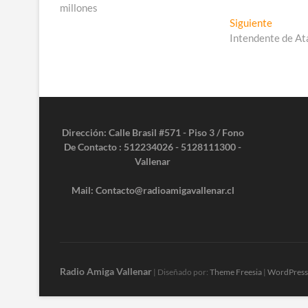
de
millones
entradas
Entrada
Siguiente
siguient
Intendente de At
Dirección: Calle Brasil #571 - Piso 3 / Fono
De Contacto : 512234026 - 5128111300 -
Vallenar
Mail: Contacto@radioamigavallenar.cl
Radio Amiga Vallenar
| Diseñado por:
Theme Freesia
|
WordPress