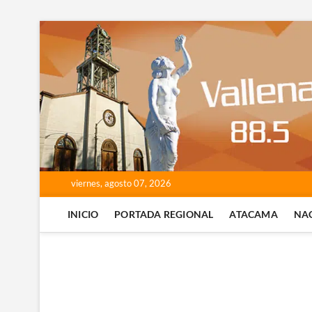
Saltar
al
contenido
viernes, agosto 07, 2026
INICIO
PORTADA REGIONAL
ATACAMA
NA