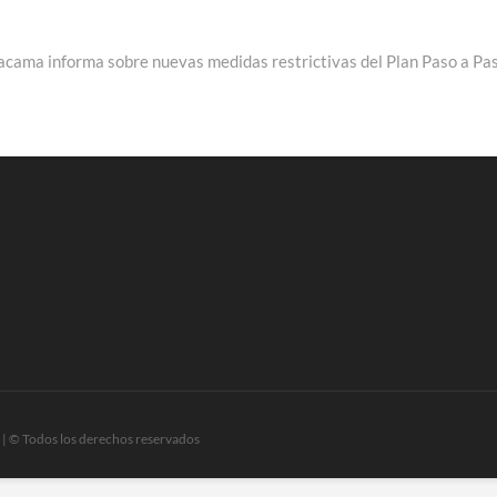
e:
acama informa sobre nuevas medidas restrictivas del Plan Paso a Pa
| © Todos los derechos reservados