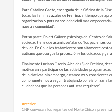
Para Catalina Gaete, encargada de la Oficina de la Dis
todas las familias azules de Freirina, al tiempo que ap
organización, y por una sociedad civil más empoderada
nuestra comunidad”.
Por su parte, Polett Gálvez, psicóloga del Centro de Salu
sociedad tiene que asumir, señalando “los pacientes co
de vida. En Chile los tratamientos son altamente costos
autismo que otorgue la protección y los cuidados y gara
Finalmente Luciano Osorio, Alcalde (S) de Freirina, des
motivaran a participar de las actividades programadas 
de iniciativas, sin embargo, estamos muy conscientes qu
comprometemos a seguir trabajando por visibilizar a las
ciudadanos que las personas autistas requieren”.
Navegación
Entrada
Anterior
anterior:
CNR convoca a los regantes del Norte Chico a presentar