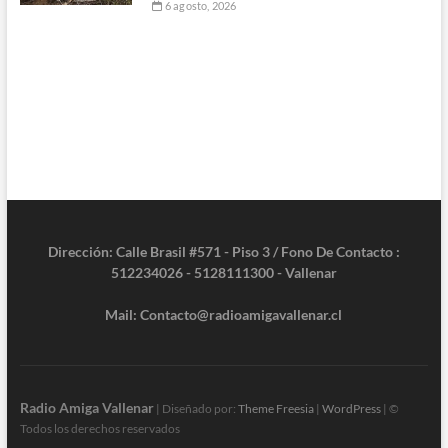
6 agosto, 2026
Dirección: Calle Brasil #571 - Piso 3 / Fono De Contacto :
512234026 - 5128111300 - Vallenar
Mail: Contacto@radioamigavallenar.cl
Radio Amiga Vallenar
| Diseñado por:
Theme Freesia
|
WordPress
| ©
Todos los derechos reservados