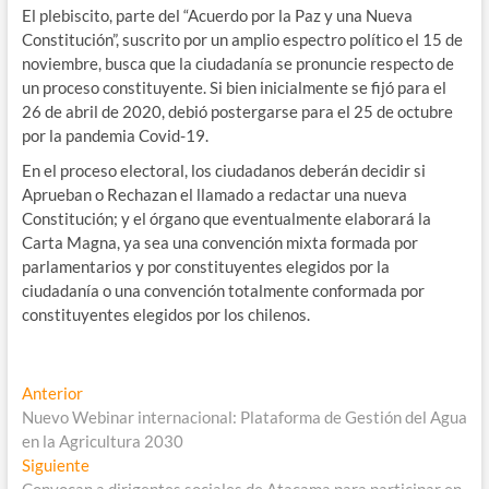
El plebiscito, parte del “Acuerdo por la Paz y una Nueva
Constitución”, suscrito por un amplio espectro político el 15 de
noviembre, busca que la ciudadanía se pronuncie respecto de
un proceso constituyente. Si bien inicialmente se fijó para el
26 de abril de 2020, debió postergarse para el 25 de octubre
por la pandemia Covid-19.
En el proceso electoral, los ciudadanos deberán decidir si
Aprueban o Rechazan el llamado a redactar una nueva
Constitución; y el órgano que eventualmente elaborará la
Carta Magna, ya sea una convención mixta formada por
parlamentarios y por constituyentes elegidos por la
ciudadanía o una convención totalmente conformada por
constituyentes elegidos por los chilenos.
Navegación
Entrada
Anterior
anterior:
Nuevo Webinar internacional: Plataforma de Gestión del Agua
de
en la Agricultura 2030
entradas
Entrada
Siguiente
siguiente: