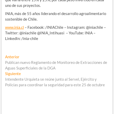
uno de sus proyectos.
INIA, más de 55 años liderando el desarrollo agroalimentario
sostenible de Chile.
www.inia.cl
– Facebook: /INIAChile – Instagram: @iniachile –
Twitter: @iniachile @INIA_Intihuasi – YouTube: INIA –
LinkedIn: /inia-chile
Navegación
Entrada
Anterior
anterior:
Publican nuevo Reglamento de Monitoreo de Extracciones de
de
Aguas Superficiales de la DGA
entradas
Entrada
Siguiente
siguiente:
Intendente Urquieta se reúne junto al Servel, Ejército y
Policías para coordinar la seguridad para este 25 de octubre