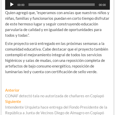
Reproductor
00:00
00:00
de
Quien agregó que, “esperamos con ansias que nuestros niños y
audio
niñas, familias y funcionarios puedan en corto tiempo disfrutar
de este hermoso lugar y seguir construyendo educación
parvularia de calidad y en igualdad de oportunidades para
todos y todas”.
Este proyecto será entregado en las próximas semanas a la
comunidad educativa. Cabe destacar que el proyecto también
contempló el mejoramiento integral de todos los servicios
higiénicos y salas de mudas, con una reposición completa de
artefactos de bajo consumo energético, reposición de
luminarias led y cuenta con certificación de sello verde.
Navegación
Entrada
Anterior
anterior:
CONAF detectó tala no autorizada de chañares en Copiapó
de
Entrada
Siguiente
entradas
siguiente:
Intendente Urquieta hace entrega del Fondo Presidente de la
República a Junta de Vecinos Diego de Almagro en Copiapó