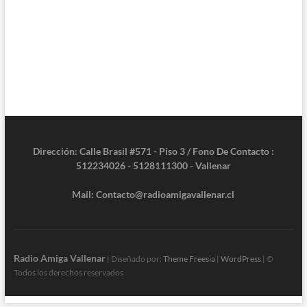
Dirección: Calle Brasil #571 - Piso 3 / Fono De Contacto :
512234026 - 5128111300 - Vallenar
Mail: Contacto@radioamigavallenar.cl
Radio Amiga Vallenar
| Diseñado por:
Theme Freesia
|
WordPress
| ©
Todos los derechos reservados