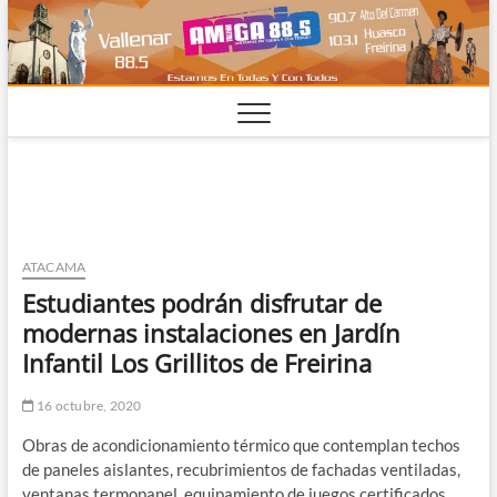
Saltar
al
contenido
ATACAMA
Estudiantes podrán disfrutar de
modernas instalaciones en Jardín
Infantil Los Grillitos de Freirina
16 octubre, 2020
Obras de acondicionamiento térmico que contemplan techos
de paneles aislantes, recubrimientos de fachadas ventiladas,
ventanas termopanel, equipamiento de juegos certificados,