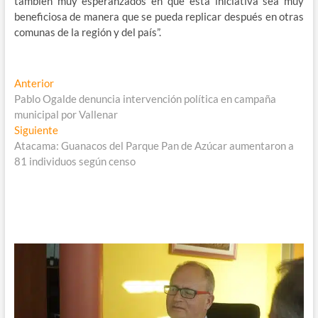
también muy esperanzados en que esta iniciativa sea muy
beneficiosa de manera que se pueda replicar después en otras
comunas de la región y del país”.
Navegación
Entrada
Anterior
anterior:
Pablo Ogalde denuncia intervención política en campaña
de
municipal por Vallenar
entradas
Entrada
Siguiente
siguiente:
Atacama: Guanacos del Parque Pan de Azúcar aumentaron a
81 individuos según censo