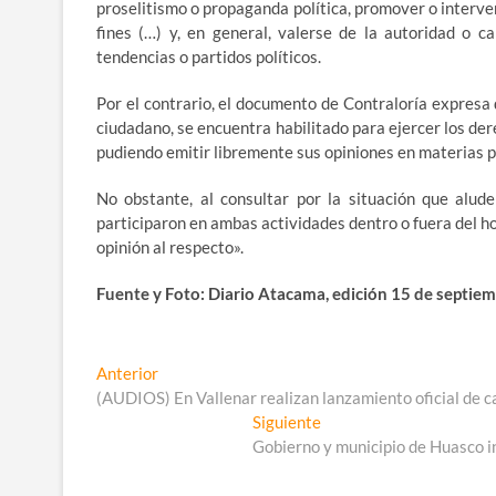
proselitismo o propaganda política, promover o interve
fines (…) y, en general, valerse de la autoridad o c
tendencias o partidos políticos.
Por el contrario, el documento de Contraloría expresa
ciudadano, se encuentra habilitado para ejercer los der
pudiendo emitir libremente sus opiniones en materias po
No obstante, al consultar por la situación que alude
participaron en ambas actividades dentro o fuera del ho
opinión al respecto».
Fuente y Foto: Diario Atacama, edición 15 de septiemb
Navegación
Entrada
Anterior
anterior:
(AUDIOS) En Vallenar realizan lanzamiento oficial de 
de
Entrada
Siguiente
entradas
siguiente:
Gobierno y municipio de Huasco in