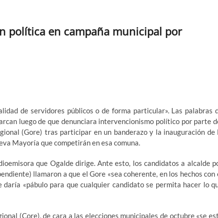
n política en campaña municipal por
lidad de servidores públicos o de forma particular». Las palabras 
arcan luego de que denunciara intervencionismo político por parte d
ional (Gore) tras participar en un banderazo y la inauguración de 
Nueva Mayoría que competirán en esa comuna.
dioemisora que Ogalde dirige. Ante esto, los candidatos a alcalde p
endiente) llamaron a que el Gore «sea coherente, en los hechos con 
ue daría «pábulo para que cualquier candidato se permita hacer lo q
ional (Core), de cara a las elecciones municipales de octubre «se es