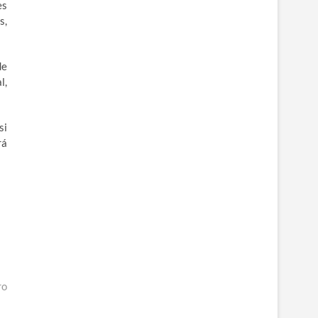
es
s,
de
l,
si
rá
ro