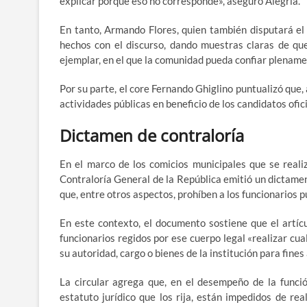
explicar porque eso no corresponde», aseguró Alegría.
En tanto, Armando Flores, quien también disputará el s
hechos con el discurso, dando muestras claras de que
ejemplar, en el que la comunidad pueda confiar plename
Por su parte, el core Fernando Ghiglino puntualizó que,
actividades públicas en beneficio de los candidatos ofici
Dictamen de contraloría
En el marco de los comicios municipales que se reali
Contraloría General de la República emitió un dictamen
que, entre otros aspectos, prohíben a los funcionarios pú
En este contexto, el documento sostiene que el artíc
funcionarios regidos por ese cuerpo legal «realizar cua
su autoridad, cargo o bienes de la institución para fines
La circular agrega que, en el desempeño de la funció
estatuto jurídico que los rija, están impedidos de re