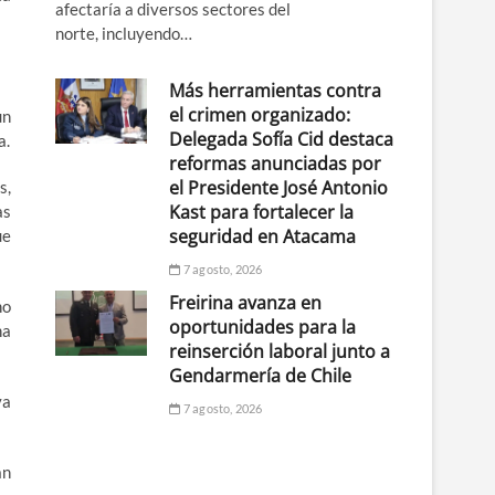
afectaría a diversos sectores del
norte, incluyendo…
Más herramientas contra
el crimen organizado:
un
Delegada Sofía Cid destaca
a.
reformas anunciadas por
el Presidente José Antonio
s,
Kast para fortalecer la
as
seguridad en Atacama
ue
7 agosto, 2026
Freirina avanza en
no
oportunidades para la
ha
reinserción laboral junto a
Gendarmería de Chile
ya
7 agosto, 2026
an