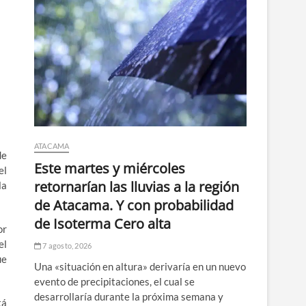
ATACAMA
de
Este martes y miércoles
el
retornarían las lluvias a la región
la
de Atacama. Y con probabilidad
de Isoterma Cero alta
or
el
7 agosto, 2026
ue
Una «situación en altura» derivaría en un nuevo
evento de precipitaciones, el cual se
desarrollaría durante la próxima semana y
tá