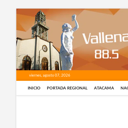
Saltar
al
contenido
viernes, agosto 07, 2026
INICIO
PORTADA REGIONAL
ATACAMA
NA