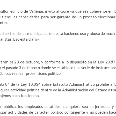
illón edilicio de Vallenar, invitó al Gore «a que sea coherente en l
 tiene las capacidades para ser garante de un proceso eleccionar
nte».
 ad portas de las municipales, «se está haciendo uso y abuso de much
alistas. Eso está claro».
zarán el 23 de octubre, y conforme a lo dispuesto en la Ley 20.87
 el pasado 3 de febrero donde se establece una serie de instruccion
blicos realizar proselitismo político.
ulo 84 de la Ley 18.834 sobre Estatuto Administrativo prohíbe a l
lquier actividad política dentro de la Administración del Estado o us
 ajenos a sus funciones».
n pública, los empleados estatales, cualquiera sea su jerarquía y 
alizar actividades de carácter político contingente y no pueden hac