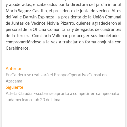
y apoderados, encabezados por la directora del jardín infantil
María Saguez Castillo, el presidente de junta de vecinos Altos
del Valle Darwin Espinoza, la presidenta de la Unión Comunal
de Juntas de Vecinos Nolvia Pizarro, quienes agradecieron al
personal de la Oficina Comunitaria y delegados de cuadrantes
de la Tercera Comisaría Vallenar por acoger sus inquietudes,
comprometiéndose a la vez a trabajar en forma conjunta con
Carabineros.
Navegación
Entrada
Anterior
anterior:
En Caldera se realizará el Ensayo Operativo Censal en
de
Atacama
entradas
Entrada
Siguiente
siguiente:
Atleta Claudia Escobar se apronta a competir en campeonato
sudamericano sub 23 de Lima