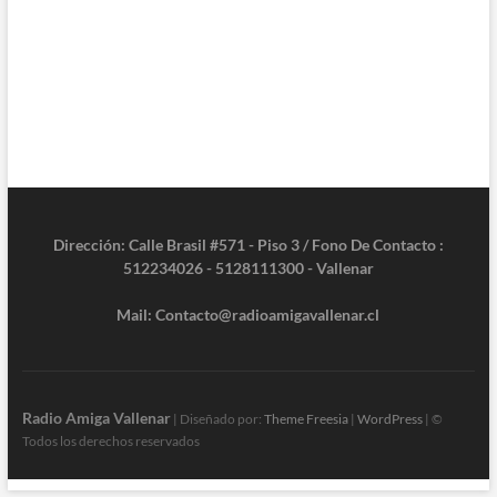
Dirección: Calle Brasil #571 - Piso 3 / Fono De Contacto :
512234026 - 5128111300 - Vallenar
Mail: Contacto@radioamigavallenar.cl
Radio Amiga Vallenar
| Diseñado por:
Theme Freesia
|
WordPress
| ©
Todos los derechos reservados