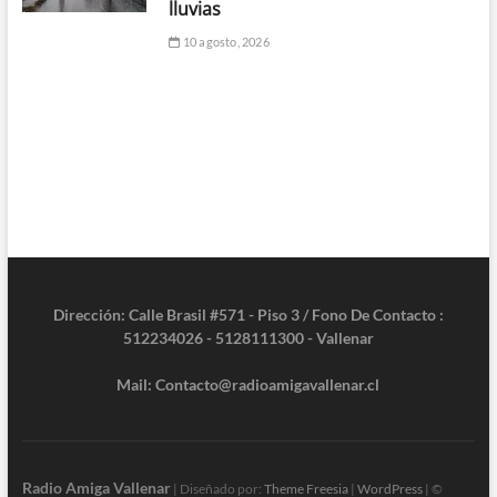
lluvias
10 agosto, 2026
Dirección: Calle Brasil #571 - Piso 3 / Fono De Contacto :
512234026 - 5128111300 - Vallenar
Mail: Contacto@radioamigavallenar.cl
Radio Amiga Vallenar
| Diseñado por:
Theme Freesia
|
WordPress
| ©