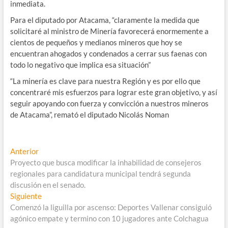
inmediata.
Para el diputado por Atacama, “claramente la medida que
solicitaré al ministro de Minería favorecerá enormemente a
cientos de pequeños y medianos mineros que hoy se
encuentran ahogados y condenados a cerrar sus faenas con
todo lo negativo que implica esa situación”
“La minería es clave para nuestra Región y es por ello que
concentraré mis esfuerzos para lograr este gran objetivo, y así
seguir apoyando con fuerza y convicción a nuestros mineros
de Atacama”, remató el diputado Nicolás Noman
Navegación
Entrada
Anterior
anterior:
Proyecto que busca modificar la inhabilidad de consejeros
de
regionales para candidatura municipal tendrá segunda
entradas
discusión en el senado.
Entrada
Siguiente
siguiente:
Comenzó la liguilla por ascenso: Deportes Vallenar consiguió
agónico empate y termino con 10 jugadores ante Colchagua