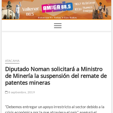
Saltar
al
contenido
ATACAMA
Diputado Noman solicitará a Ministro
de Minería la suspensión del remate de
patentes mineras
8 septiembre, 2019
“Debemos entregar un apoyo irrestricto al sector debido a la
crisis económica por la que atraviesa el país”, aseguró el