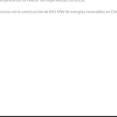
mpresarios fortalecer las experiencias turísticas
trada
uiente:
vanza con la construcción de 845 MW de energías renovables en Chi