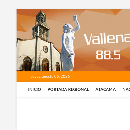
Saltar
al
contenido
jueves, agosto 06, 2026
INICIO
PORTADA REGIONAL
ATACAMA
NA