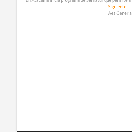
En Atacama inicia programa de Sernatur que permite a e
de
En
Siguiente
entradas
sig
Aes Gener a