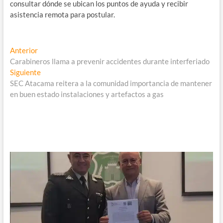
consultar dónde se ubican los puntos de ayuda y recibir
asistencia remota para postular.
Navegación
Entrada
Anterior
anterior:
Carabineros llama a prevenir accidentes durante interferiado
de
Entrada
Siguiente
entradas
siguiente:
SEC Atacama reitera a la comunidad importancia de mantener
en buen estado instalaciones y artefactos a gas