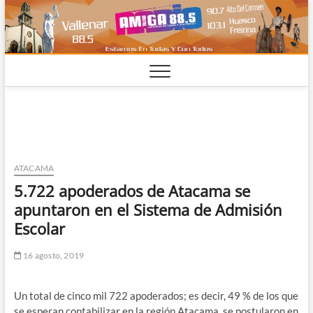
Saltar
al
contenido
ATACAMA
5.722 apoderados de Atacama se
apuntaron en el Sistema de Admisión
Escolar
16 agosto, 2019
Un total de cinco mil 722 apoderados; es decir, 49 % de los que
se esperan contabilizar en la región Atacama, se postularon en