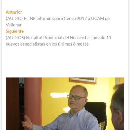
Navegación
Entrada
Anterior
anterior:
(AUDIO) El INE informó sobre Censo 2017 a UCAM de
de
Vallenar
entradas
Entrada
Siguiente
siguiente:
(AUDIOS) Hospital Provincial del Huasco ha sumado 11
nuevos especialistas en los últimos 6 meses