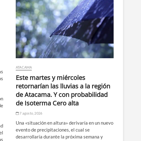
ATACAMA
as
Este martes y miércoles
os
retornarían las lluvias a la región
de Atacama. Y con probabilidad
on
de Isoterma Cero alta
de
7 agosto, 2026
Una «situación en altura» derivaría en un nuevo
ad
evento de precipitaciones, el cual se
el
desarrollaría durante la próxima semana y
us