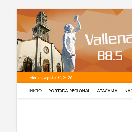
Saltar
al
contenido
viernes, agosto 07, 2026
INICIO
PORTADA REGIONAL
ATACAMA
NA