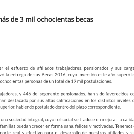
ás de 3 mil ochocientas becas
r el esfuerzo de afiliados trabajadores, pensionados y sus carg
ó la entrega de sus Becas 2016, cuya inversión este año superó l
 ochocientas personas de un total de 19 mil postulaciones.
ajadores, y 446 del segmento pensionados, han sido favorecidos c
an destacado por sus altas calificaciones en los distintos niveles 
perior, habiendo postulado dentro del plazo correspondiente.
 una sociedad integral, cuyo rol social se traduce en mejorar la calid
 familias puedan crecer en forma sana, felices y motivadas. Tenemos 
rte real y efectivo para el desarrollo de nuestros afiliados y s