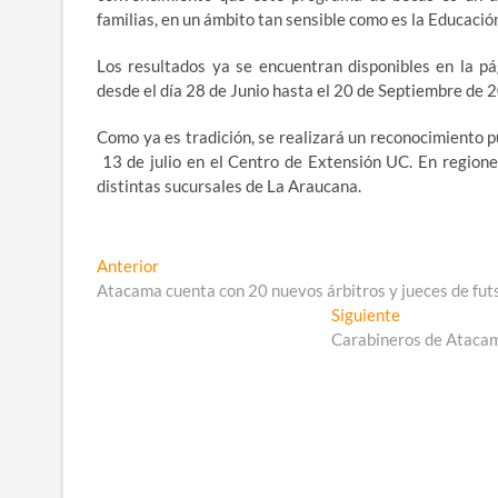
familias, en un ámbito tan sensible como es la Educaci
Los resultados ya se encuentran disponibles en la 
desde el día 28 de Junio hasta el 20 de Septiembre de 2
Como ya es tradición, se realizará un reconocimiento pú
13 de julio en el Centro de Extensión UC. En regiones 
distintas sucursales de La Araucana.
Navegación
Entrada
Anterior
anterior:
Atacama cuenta con 20 nuevos árbitros y jueces de fut
de
Entrada
Siguiente
entradas
siguiente:
Carabineros de Atacam