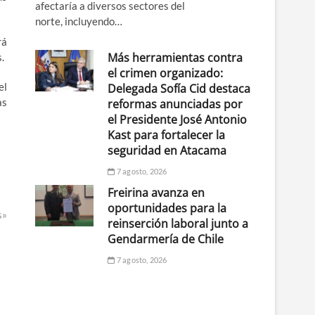
afectaría a diversos sectores del
norte, incluyendo…
rá
Más herramientas contra
.
el crimen organizado:
el
Delegada Sofía Cid destaca
as
reformas anunciadas por
el Presidente José Antonio
Kast para fortalecer la
seguridad en Atacama
7 agosto, 2026
Freirina avanza en
oportunidades para la
s»
reinserción laboral junto a
Gendarmería de Chile
7 agosto, 2026