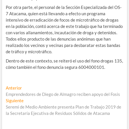
Por otra parte, el personal de la Sección Especializada del OS-
7 Atacama, quien está llevando a efecto un programa
intensivo de erradicación de focos de microtráfico de drogas
en la población, contó acerca de este trabajo que ha terminado
con varios allanamientos, incautación de droga y detenidos.
Todos ellos producto de las denuncias anónimas que han
realizado los vecinos y vecinas para desbaratar estas bandas
de tráfico y microtráfico.
Dentro de este contexto, se reiteró el uso del fono drogas 135,
cómo también el fono denuncia segura 6004000101.
Navegación
Entrada
Anterior
anterior:
Emprendedores de Diego de Almagro reciben apoyo del Fosis
de
Entrada
Siguiente
entradas
siguiente:
Seremi de Medio Ambiente presenta Plan de Trabajo 2019 de
la Secretaría Ejecutiva de Residuos Sólidos de Atacama