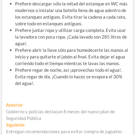
Prefiere descargar sólo la mitad del estanque en WC más
modernos o instalar una botella llena de agua adentro de
los estanques antiguos. Evita tirar la cadena a cada rato,
sobre todo en estanques antiguos.
Prefiere juntar ropa y utilizar carga completa. Evita usar
la lavadora con poca ropa. ¡Cada lavado son 285 litros de
agua!.
Prefiere abrir la llave sólo para humedecerte las manos al
inicio y para quitarte el jabón al final. Evita dejar el agua
corriendo todo el tiempo mientras te lavas las manos.
Prefiere regar de noche, así ¡aprovechas todo el agua!.
Evita regar de día. ¡Cuando lo haces se evapora el 30%
del agua!.
Navegación
Entrada
Anterior
anterior:
Gobierno y policías destacan 8 meses del nuevo plan de
de
Seguridad Pública
entradas
Entrada
Siguiente
siguiente:
Entregan recomendaciones para evitar compra de juguetes