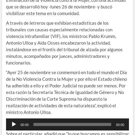
Eliminación de la Violencia contra la Mujer, con una actividad
que se desarrolló hoy -lunes 26 de noviembre- y buscó
visibilizar este tema en la comunidad.
A través de letreros que exhibían estadísticas de los
tribunales con causas especialmente relacionadas con
violencia intrafamiliar (VIF), los ministros Pablo Krumm,
Antonio Ulloa y Aída Osses encabezaron la actividad,
instalándose en el frontis del tribunal de alzada por algunos
minutos, acompañados por jueces, administradores y
funcionarios.
“Ayer 25 de noviembre se conmemoró en todo el mundo el Día
de la No Violencia Contra la Mujer y por ello el Estado chileno
ha adherido a ello y el Poder Judicial no puede ser menos. Por
esta razón la Secretaría Técnica de Igualdad de Género y No
Discriminación de la Corte Suprema ha dispuesto la
realización de actividades de esta naturaleza”, explicó el
ministro Antonio Ulloa.
Reproductor
00:00
00:00
de
Sobre el particular, añadió que “lo que buscamos es sensibilizar
audio