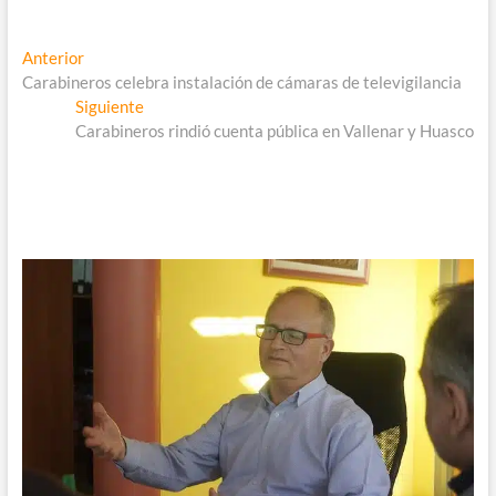
audio
Navegación
Entrada
Anterior
anterior:
Carabineros celebra instalación de cámaras de televigilancia
de
Entrada
Siguiente
entradas
siguiente:
Carabineros rindió cuenta pública en Vallenar y Huasco