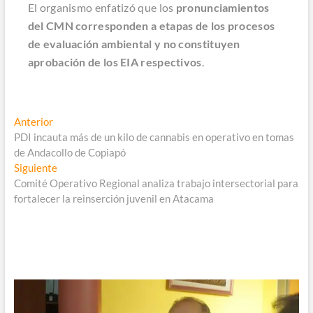
El organismo enfatizó que los
pronunciamientos
del CMN corresponden a etapas de los procesos
de evaluación ambiental y no constituyen
aprobación de los EIA respectivos
.
Navegación
Entrada
Anterior
anterior:
PDI incauta más de un kilo de cannabis en operativo en tomas
de
de Andacollo de Copiapó
entradas
Entrada
Siguiente
siguiente:
Comité Operativo Regional analiza trabajo intersectorial para
fortalecer la reinserción juvenil en Atacama