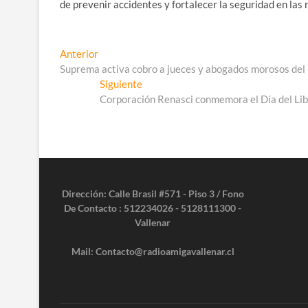
de prevenir accidentes y fortalecer la seguridad en las
Navegación
Entrada
Anterior
anterior:
Suprema activa cobro a jueces y abogados morosos del 
de
Entrada
Siguiente
entradas
siguiente:
Corporación Renasci conmemora el Día del Lib
Dirección: Calle Brasil #571 - Piso 3 / Fono
De Contacto : 512234026 - 5128111300 -
Vallenar
Mail: Contacto@radioamigavallenar.cl