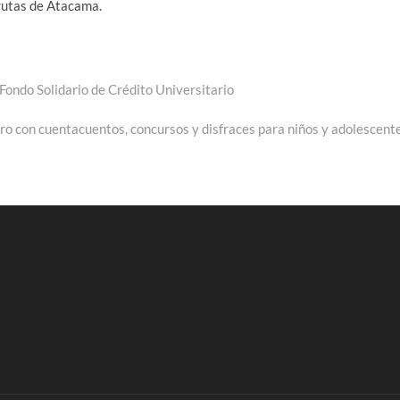
 rutas de Atacama.
Fondo Solidario de Crédito Universitario
ro con cuentacuentos, concursos y disfraces para niños y adolescent