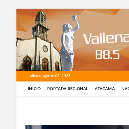
Saltar
al
contenido
sábado, agosto 08, 2026
INICIO
PORTADA REGIONAL
ATACAMA
NA