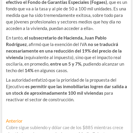
efectivo el Fondo de Garantías Especiales (Fogaes)
, que es un
fondo que va a la tasa y al pie de 50 a 100 mil unidades. Es una
medida que ha sido tremendamente exitosa, sobre todo para
que jóvenes profesionales y sectores medios que hoy día no
acceden a la vivienda, puedan acceder a ella».
En tanto,
el subsecretario de Hacienda, Juan Pablo
Rodríguez
, afirmó que la exención del IVA
no se traducirá
necesariamente en una reducción del 19% del precio de la
vivienda
(equivalente al impuesto), sino que el impacto real
oscilaría, en promedio,
entre un 5 y 7%
, pudiendo alcanzar un
techo del
14%
en algunos casos.
La autoridad enfatizó que la prioridad de la propuesta del
Ejecutivo
es permitir que las inmobiliarias logren dar salida a
un stock de aproximadamente 100 mil viviendas
para
reactivar el sector de construcción.
Navegación
Entrada
Anterior
anterior:
Cobre sigue subiendo y dólar cae de los $885 mientras crece
de