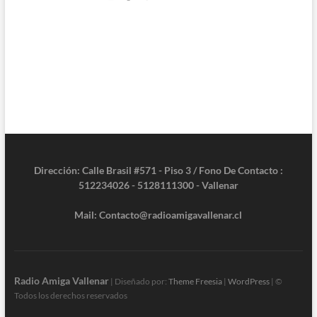
Dirección: Calle Brasil #571 - Piso 3 / Fono De Contacto :
512234026 - 5128111300 - Vallenar
Mail: Contacto@radioamigavallenar.cl
Radio Amiga Vallenar
| Diseñado por:
Theme Freesia
|
WordPress
| ©
Todos los derechos reservados