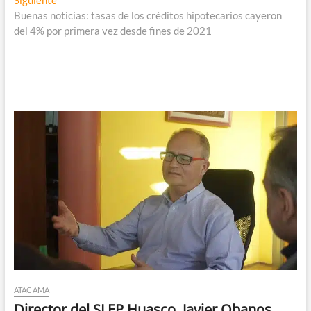
entradas
siguiente:
Buenas noticias: tasas de los créditos hipotecarios cayeron
del 4% por primera vez desde fines de 2021
ATACAMA
Director del SLEP Huasco, Javier Obanos