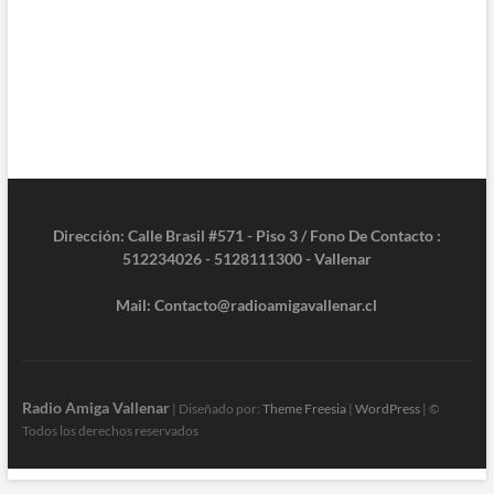
Dirección: Calle Brasil #571 - Piso 3 / Fono De Contacto :
512234026 - 5128111300 - Vallenar
Mail: Contacto@radioamigavallenar.cl
Radio Amiga Vallenar
| Diseñado por:
Theme Freesia
|
WordPress
| ©
Todos los derechos reservados