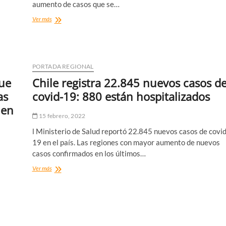
aumento de casos que se…
Avanza
Ver más
vacunación
con
segunda
dosis
de
PORTADA REGIONAL
refuerzo
que
Chile registra 22.845 nuevos casos d
a
funcionarios
as
covid-19: 880 están hospitalizados
de
 en
la
15 febrero, 2022
red
asistencial
l Ministerio de Salud reportó 22.845 nuevos casos de covid
de
19 en el país. Las regiones con mayor aumento de nuevos
atacama
casos confirmados en los últimos…
Chile
Ver más
registra
22.845
nuevos
casos
de
covid-