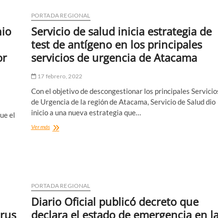
PORTADA REGIONAL
nio
Servicio de salud inicia estrategia de
test de antígeno en los principales
or
servicios de urgencia de Atacama
17 febrero, 2022
Con el objetivo de descongestionar los principales Servicio
de Urgencia de la región de Atacama, Servicio de Salud dio
inicio a una nueva estrategia que…
ue el
Servicio
Ver más
de
salud
inicia
estrategia
de
test
PORTADA REGIONAL
de
antígeno
Diario Oficial publicó decreto que
en
irus
declara el estado de emergencia en l
los