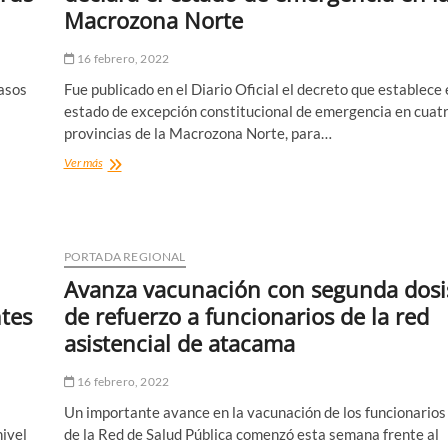
principales
Macrozona Norte
servicios
de
16 febrero, 2022
urgencia
de
asos
Fue publicado en el Diario Oficial el decreto que establece 
Atacama
estado de excepción constitucional de emergencia en cuat
provincias de la Macrozona Norte, para…
Diario
Ver más
Oficial
publicó
decreto
que
declara
PORTADA REGIONAL
el
Avanza vacunación con segunda dosi
estado
de
ntes
de refuerzo a funcionarios de la red
emergencia
asistencial de atacama
en
la
Macrozona
16 febrero, 2022
Norte
Un importante avance en la vacunación de los funcionarios
nivel
de la Red de Salud Pública comenzó esta semana frente al