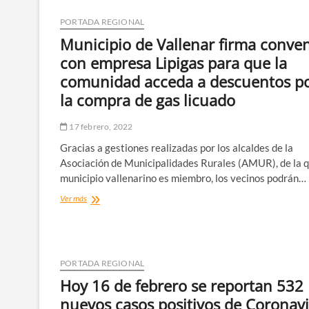
PORTADA REGIONAL
Municipio de Vallenar firma conve
con empresa Lipigas para que la
comunidad acceda a descuentos p
la compra de gas licuado
17 febrero, 2022
Gracias a gestiones realizadas por los alcaldes de la
Asociación de Municipalidades Rurales (AMUR), de la q
municipio vallenarino es miembro, los vecinos podrán…
Municipio
Ver más
de
Vallenar
firma
convenio
con
PORTADA REGIONAL
empresa
Hoy 16 de febrero se reportan 532
Lipigas
para
nuevos casos positivos de Coronav