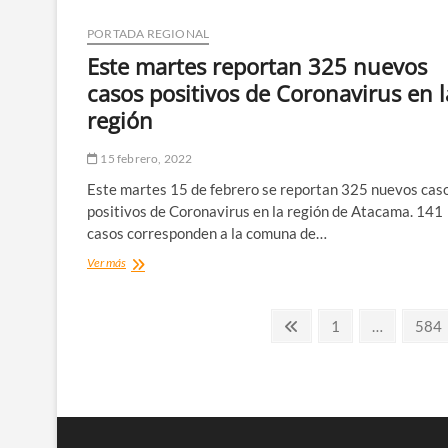
nueva
ley
PORTADA REGIONAL
que
Este martes reportan 325 nuevos
regula
el
casos positivos de Coronavirus en l
prorrateo
región
y
pago
de
15 febrero, 2022
deudas
Este martes 15 de febrero se reportan 325 nuevos cas
por
servicios
positivos de Coronavirus en la región de Atacama. 141
sanitarios
casos corresponden a la comuna de…
y
Este
Ver más
eléctricos
martes
en
reportan
pandemia
Paginación
325
Página
Página
Pági
1
…
584
nuevos
anterior
de
casos
positivos
entradas
de
Coronavirus
en
la