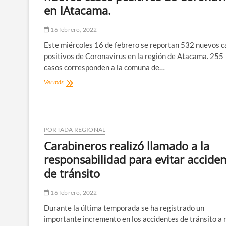
que
en lAtacama.
la
comunidad
acceda
16 febrero, 2022
a
Este miércoles 16 de febrero se reportan 532 nuevos c
descuentos
por
positivos de Coronavirus en la región de Atacama. 255
la
casos corresponden a la comuna de…
compra
Hoy
Ver más
de
16
gas
de
licuado
febrero
se
reportan
PORTADA REGIONAL
532
Carabineros realizó llamado a la
nuevos
casos
responsabilidad para evitar accide
positivos
de tránsito
de
Coronavirus
en
16 febrero, 2022
lAtacama.
Durante la última temporada se ha registrado un
importante incremento en los accidentes de tránsito a 