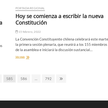
19:
880
PORTADA REGIONAL
están
Hoy se comienza a escribir la nueva
hospitalizados
a
Constitución
15 febrero, 2022
La Convención Constituyente chilena celebrará este mart
la primera sesión plenaria, que reunirá a los 155 miembros
os
de la asamblea e iniciará la discusión sustancial…
Hoy
Ver más
se
comienza
a
escribir
na
Página
Página
Página
Página
585
586
la
…
792
nueva
siguiente
Constitución