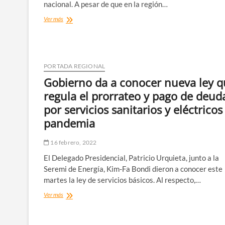
nacional. A pesar de que en la región…
Carabineros
Ver más
realizó
llamado
a
la
responsabilidad
PORTADA REGIONAL
para
Gobierno da a conocer nueva ley 
evitar
accidentes
regula el prorrateo y pago de deud
de
por servicios sanitarios y eléctricos
tránsito
pandemia
16 febrero, 2022
El Delegado Presidencial, Patricio Urquieta, junto a la
Seremi de Energía, Kim-Fa Bondi dieron a conocer este
martes la ley de servicios básicos. Al respecto,…
Gobierno
Ver más
da
a
conocer