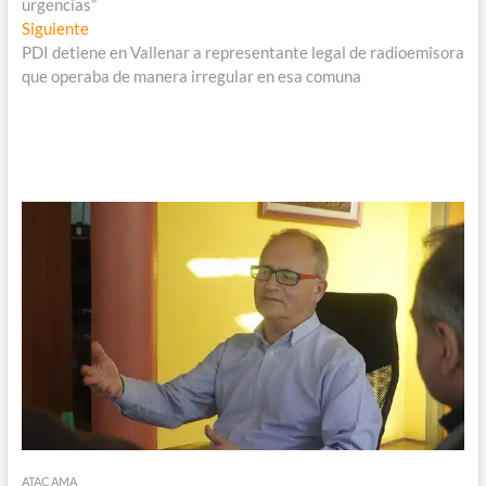
entradas
urgencias”
Entrada
Siguiente
siguiente:
PDI detiene en Vallenar a representante legal de radioemisora
que operaba de manera irregular en esa comuna
ATACAMA