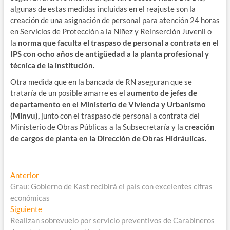
algunas de estas medidas incluidas en el reajuste son la
creación de una asignación de personal para atención 24 horas
en Servicios de Protección a la Niñez y Reinserción Juvenil o
la
norma que faculta el traspaso de personal a contrata en el
IPS con ocho años de antigüedad a la planta profesional y
técnica de la institución.
Otra medida que en la bancada de RN aseguran que se
trataría de un posible amarre es el a
umento de jefes de
departamento en el Ministerio de Vivienda y Urbanismo
(Minvu),
junto con el traspaso de personal a contrata del
Ministerio de Obras Públicas a la Subsecretaría y la
creación
de cargos de planta en la Dirección de Obras Hidráulicas.
Navegación
Entrada
Anterior
anterior:
Grau: Gobierno de Kast recibirá el país con excelentes cifras
de
económicas
entradas
Entrada
Siguiente
siguiente:
Realizan sobrevuelo por servicio preventivos de Carabineros