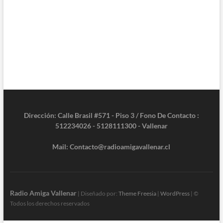
Dirección: Calle Brasil #571 - Piso 3 / Fono De Contacto :
512234026 - 5128111300 - Vallenar
Mail: Contacto@radioamigavallenar.cl
Radio Amiga Vallenar
| Diseñado por:
Theme Freesia
|
WordPress
| ©
Todos los derechos reservados