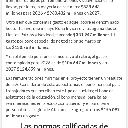
ítem,
los reajustes por remuneraciones y subvenciones se
llevan, por lejos, la mayoría de recursos:
$838.643
millones
para 2026 y
$960.432 millones
en 2027
.
Otro ítem que concentra gasto es aquél sobre el denominado
Sector Pasivo, que incluye Bono Invierno y los aguinaldos de
Fiestas Patrias y Navidad, sumando
$331.947 millones.
El
gasto por bono especial de negociación se marcó en
los
$130.763 millones.
Y en el ítem de pensiones e incentivo al retiro, el gasto
contemplado para 2026 es de
$106.647 millones
y en
2027
$124.659 millones.
Las remuneraciones mínimas en el proyecto tienen un reajuste
del 5%. Considerando este aspecto, más el bono mensual para
trabajadores que perciben este tipo de sueldos; el bono de
asistentes de la educación, el bono mensual para bajas
remuneraciones en la educación superior y el bono para
personal de la región de Atacama se agregan otros
$156.097
millones
en gasto.
Las normas calificadas de