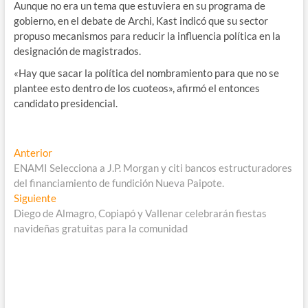
Aunque no era un tema que estuviera en su programa de
gobierno, en el debate de Archi, Kast indicó que su sector
propuso mecanismos para reducir la influencia política en la
designación de magistrados.
«Hay que sacar la política del nombramiento para que no se
plantee esto dentro de los cuoteos», afirmó el entonces
candidato presidencial.
Navegación
Entrada
Anterior
anterior:
ENAMI Selecciona a J.P. Morgan y citi bancos estructuradores
de
del financiamiento de fundición Nueva Paipote.
entradas
Entrada
Siguiente
siguiente:
Diego de Almagro, Copiapó y Vallenar celebrarán fiestas
navideñas gratuitas para la comunidad