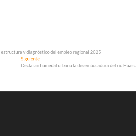
structura y diagnóstico del empleo regional 2025
Entrada
Siguiente
siguiente:
Declaran humedal urbano la desembocadura del río Huasc