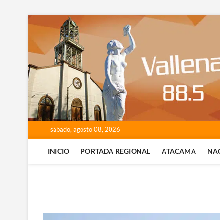
Saltar
al
contenido
sábado, agosto 08, 2026
INICIO
PORTADA REGIONAL
ATACAMA
NA