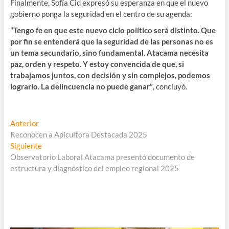
Finalmente, Sofía Cid expresó su esperanza en que el nuevo
gobierno ponga la seguridad en el centro de su agenda:
“Tengo fe en que este nuevo ciclo político será distinto. Que
por fin se entenderá que la seguridad de las personas no es
un tema secundario, sino fundamental. Atacama necesita
paz, orden y respeto. Y estoy convencida de que, si
trabajamos juntos, con decisión y sin complejos, podemos
lograrlo. La delincuencia no puede ganar”
, concluyó.
Navegación
Entrada
Anterior
anterior:
Reconocen a Apicultora Destacada 2025
de
Entrada
Siguiente
entradas
siguiente:
Observatorio Laboral Atacama presentó documento de
estructura y diagnóstico del empleo regional 2025