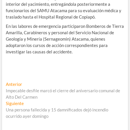
interior del yacimiento, entregándola posteriormente a
funcionarios del SAMU Atacama para su evaluación médica y
traslado hasta el Hospital Regional de Copiapó.
En las labores de emergencia participaron Bomberos de Tierra
Amarilla, Carabineros y personal del Servicio Nacional de
Geología y Minería (Sernageomin) Atacama, quienes
adoptaron los cursos de acción correspondientes para
investigar las causas del accidente.
Navegación
Entrada
Anterior
anterior:
Impecable desfile marcó el cierre del aniversario comunal de
de
Alto Del Carmen
entradas
Entrada
Siguiente
siguiente:
Una persona fallecida y 15 damnificados dejó incendio
ocurrido ayer domingo