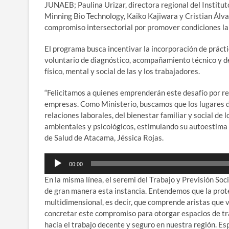
JUNAEB; Paulina Urizar, directora regional del Institut
Minning Bio Technology, Kaiko Kajiwara y Cristian Álvar
compromiso intersectorial por promover condiciones la
El programa busca incentivar la incorporación de práct
voluntario de diagnóstico, acompañamiento técnico y de
físico, mental y social de las y los trabajadores.
“Felicitamos a quienes emprenderán este desafío por rel
empresas. Como Ministerio, buscamos que los lugares d
relaciones laborales, del bienestar familiar y social de 
ambientales y psicológicos, estimulando su autoestima y
de Salud de Atacama, Jéssica Rojas.
Reproductor
00:00
de
En la misma línea, el seremi del Trabajo y Previsión So
audio
de gran manera esta instancia. Entendemos que la prote
multidimensional, es decir, que comprende aristas que va
concretar este compromiso para otorgar espacios de tr
hacia el trabajo decente y seguro en nuestra región.