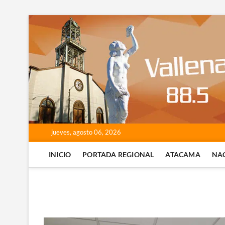
Saltar
al
contenido
jueves, agosto 06, 2026
INICIO
PORTADA REGIONAL
ATACAMA
NA