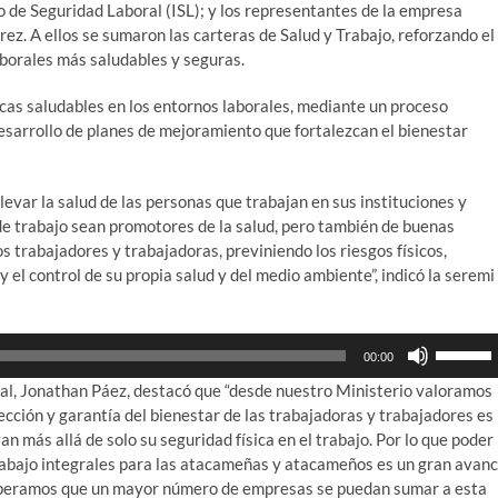
o de Seguridad Laboral (ISL); y los representantes de la empresa
ez. A ellos se sumaron las carteras de Salud y Trabajo, reforzando el
borales más saludables y seguras.
icas saludables en los entornos laborales, mediante un proceso
sarrollo de planes de mejoramiento que fortalezcan el bienestar
evar la salud de las personas que trabajan en sus instituciones y
e trabajo sean promotores de la salud, pero también de buenas
los trabajadores y trabajadoras, previniendo los riesgos físicos,
 el control de su propia salud y del medio ambiente”, indicó la seremi
Utiliza
00:00
las
cial, Jonathan Páez, destacó que “desde nuestro Ministerio valoramos
teclas
cción y garantía del bienestar de las trabajadoras y trabajadores es
de
n más allá de solo su seguridad física en el trabajo. Por lo que poder
flecha
abajo integrales para las atacameñas y atacameños es un gran avan
arriba/ab
 Esperamos que un mayor número de empresas se puedan sumar a esta
para