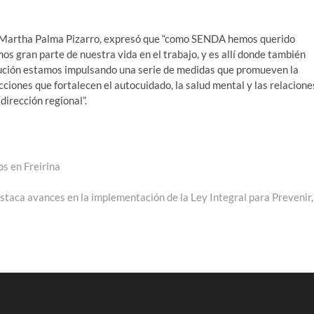
aumenta
o
, Martha Palma Pizarro, expresó que “como SENDA hemos querido
disminui
gran parte de nuestra vida en el trabajo, y es allí donde también
el
tución estamos impulsando una serie de medidas que promueven la
volumen
acciones que fortalecen el autocuidado, la salud mental y las relacione
dirección regional”.
os en Freirina
taca avances en la implementación de la Ley Integral para Prevenir,