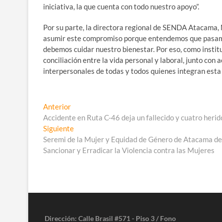
iniciativa, la que cuenta con todo nuestro apoyo”.
Por su parte, la directora regional de SENDA Atacama
asumir este compromiso porque entendemos que pasamos 
debemos cuidar nuestro bienestar. Por eso, como insti
conciliación entre la vida personal y laboral, junto con 
interpersonales de todas y todos quienes integran esta 
Navegación
Entrada
Anterior
anterior:
Accidente en Ruta C-46 deja un fallecido y cuatro herid
de
Entrada
Siguiente
entradas
siguiente:
Seremi de la Mujer y Equidad de Género de Atacama des
Sancionar y Erradicar la Violencia contra las Mujeres
Dirección: Calle Brasil #571 - Piso 3 / Fono