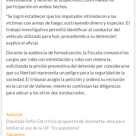
participación en ambos hechos.
“Se logró establecer que los imputados intimidaron a las
víctimas con armas de fuego, sustrayendo dinero y especies. El
trabajo investigativo permitió identificar al conductor del
vehículo utilizado para huir, procediendo a su detención”,
explicó el oficial.
Durante la audiencia de formalización, la Fiscalía comunicó los
cargos por robo con intimidación y robo con violencia,
solicitando la prisión preventiva del detenido por considerarse
que su libertad representa un peligro para la seguridad de la
sociedad. El tribunal acogió la petición y ordenó su reclusión
en la cárcel de Vallenar, mientras continúan las diligencias
para ubicar a los otros dos involucrados.
Navegación
Entrada
Anterior
anterior:
Diputada Sofía Cid critica propuesta de Jeannette Jara para
de
limitar el uso de la UF: “Es populismo”
entradas
Entrada
Siguiente