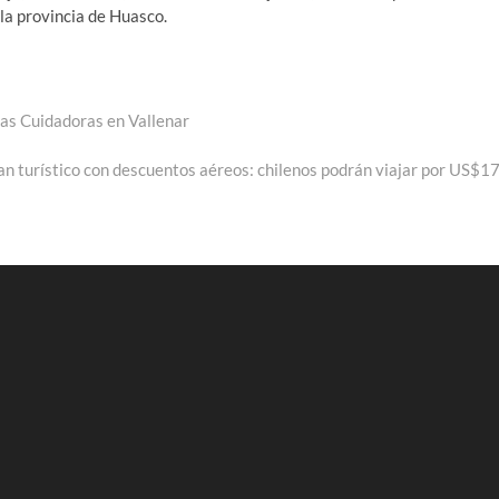
la provincia de Huasco.
as Cuidadoras en Vallenar
:
an turístico con descuentos aéreos: chilenos podrán viajar por US$1