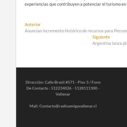
experiencias que contribuyen a potenciar el turismo en 
Navegación
Entrada
Anterior
anterior:
Anuncian incremento histórico de recursos para Person
de
Entrada
Siguiente
entradas
siguiente
Argentina lanza pl
Dirección: Calle Brasil #571 - Piso 3 / Fono
De Contacto : 512234026 - 5128111300 -
Vallenar
Mail: Contacto@radioamigavallenar.cl