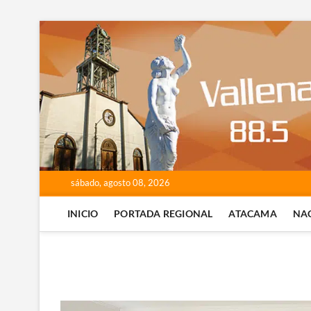
Saltar
al
contenido
sábado, agosto 08, 2026
INICIO
PORTADA REGIONAL
ATACAMA
NA