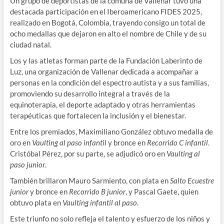
Un grupo de deportistas de la comuna de Vallenar tuvo una
destacada participación en el Iberoamericano FIDES 2025,
realizado en Bogotá, Colombia, trayendo consigo un total de
ocho medallas que dejaron en alto el nombre de Chile y de su
ciudad natal.
Los y las atletas forman parte de la Fundación Laberinto de
Luz, una organización de Vallenar dedicada a acompañar a
personas en la condición del espectro autista y a sus familias,
promoviendo su desarrollo integral a través de la
equinoterapia, el deporte adaptado y otras herramientas
terapéuticas que fortalecen la inclusión y el bienestar.
Entre los premiados, Maximiliano González obtuvo medalla de
oro en
Vaulting al paso infantil
y bronce en
Recorrido C infantil
.
Cristóbal Pérez, por su parte, se adjudicó oro en
Vaulting al
paso junior
.
También brillaron Mauro Sarmiento, con plata en
Salto Ecuestre
junior
y bronce en
Recorrido B junior
, y Pascal Gaete, quien
obtuvo plata en
Vaulting infantil al paso
.
Este triunfo no solo refleja el talento y esfuerzo de los niños y