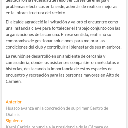
problemas eléctricos en la sede, además de realizar mejoras
en la infraestructura del recinto.
El alcalde agradeció la invitación y valoró el encuentro como
una instancia clave para fortalecer el trabajo conjunto con las
organizaciones de la comuna. En ese sentido, reafirmó su
compromiso de gestionar soluciones para mejorar las
condiciones del club y contribuir al bienestar de sus miembros.
La reunión se desarrolló en un ambiente de cercanía y
camaradería, donde los asistentes compartieron anécdotas e
historias, destacando la importancia de estos espacios de
encuentro y recreación para las personas mayores en Alto del
Carmen.
Navegación
Entrada
Anterior
anterior:
Huasco avanza en la concreción de su primer Centro de
de
Diálisis
entradas
Entrada
Siguiente
siguiente:
Karol Cariola renuncia a la presidencia de la Cámara de