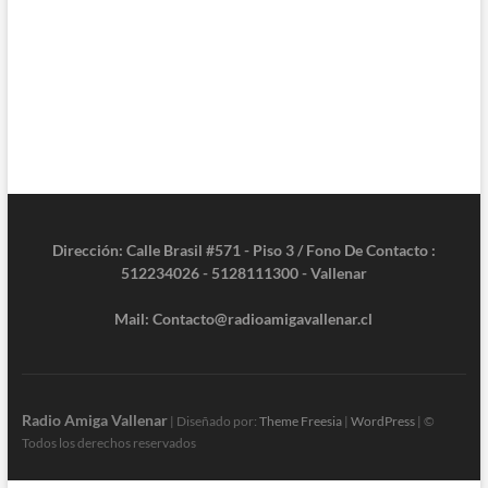
Dirección: Calle Brasil #571 - Piso 3 / Fono De Contacto :
512234026 - 5128111300 - Vallenar
Mail: Contacto@radioamigavallenar.cl
Radio Amiga Vallenar
| Diseñado por:
Theme Freesia
|
WordPress
| ©
Todos los derechos reservados