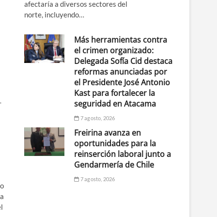
afectaría a diversos sectores del
norte, incluyendo…
Más herramientas contra
el crimen organizado:
Delegada Sofía Cid destaca
reformas anunciadas por
el Presidente José Antonio
Kast para fortalecer la
-
seguridad en Atacama
7 agosto, 2026
Freirina avanza en
oportunidades para la
reinserción laboral junto a
Gendarmería de Chile
7 agosto, 2026
do
 a
l