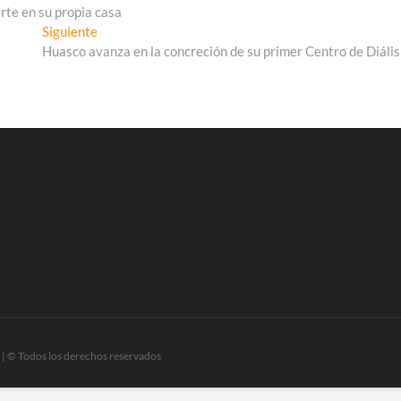
rte en su propia casa
Entrada
Siguiente
siguiente:
Huasco avanza en la concreción de su primer Centro de Diális
| © Todos los derechos reservados