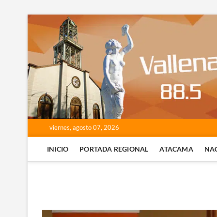
Saltar
al
contenido
viernes, agosto 07, 2026
INICIO
PORTADA REGIONAL
ATACAMA
NA