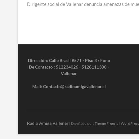
anterior:
Dirigente social de Vallenar denuncia amenazas de mue
de
entradas
Dirección: Calle Brasil #571 - Piso 3 / Fono
De Contacto : 512234026 - 5128111300 -
Vallenar
Mail: Contacto@radioamigavallenar.cl
Radio Amiga Vallenar
| Diseñado por:
Theme Freesia
|
WordPress