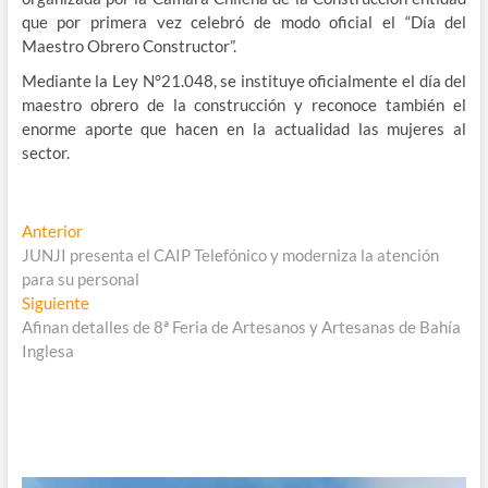
que por primera vez celebró de modo oficial el “Día del
Maestro Obrero Constructor”.
Mediante la Ley N°21.048, se instituye oficialmente el día del
maestro obrero de la construcción y reconoce también el
enorme aporte que hacen en la actualidad las mujeres al
sector.
Navegación
Entrada
Anterior
anterior:
JUNJI presenta el CAIP Telefónico y moderniza la atención
de
para su personal
entradas
Entrada
Siguiente
siguiente:
Afinan detalles de 8ª Feria de Artesanos y Artesanas de Bahía
Inglesa