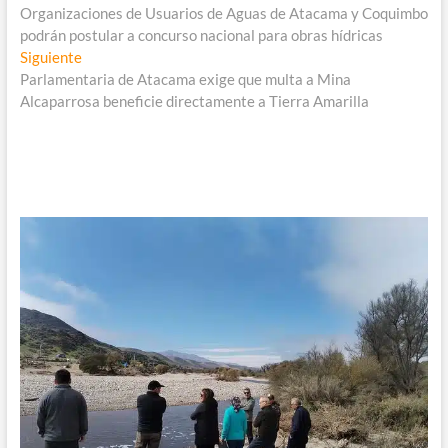
anterior:
Organizaciones de Usuarios de Aguas de Atacama y Coquimbo
de
podrán postular a concurso nacional para obras hídricas
entradas
Entrada
Siguiente
siguiente:
Parlamentaria de Atacama exige que multa a Mina
Alcaparrosa beneficie directamente a Tierra Amarilla