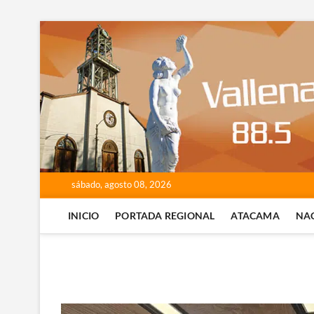
Saltar
al
contenido
sábado, agosto 08, 2026
INICIO
PORTADA REGIONAL
ATACAMA
NA