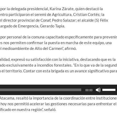
 por la delegada presidencial, Karina Zárate, quien destacó la
tro participaron el seremi de Agricultura, Cristian Cortés; la
director provincial de Conaf, Pedro Salazar; el alcalde (S) Félix
ncargado de Emergencia, Gerardo Tapia.
 por personal de la comuna capacitado específicamente para preveni
les nos permiten confirmar la puesta en marcha de este equipo, una
 el medioambiente de Alto del Carmen”, afirmó.
dad, expresó su satisfacción con la iniciativa, destacando que es la
do exclusivamente a incendios forestales. “En lo que va de la segun
l territorio. Contar con esta brigada es un avance significativo par
Utiliza
00:00
las
 Atacama, resaltó la importancia de la coordinación entre institucione
teclas
e hoy nos permitió acelerar las gestiones necesarias para enfrentar el
de
ficado en nuestra región”, señaló.
flecha
arriba/ab