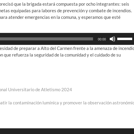
recisó que la brigada estará compuesta por ocho integrantes: seis
para
netas equipadas para labores de prevención y combate de incendios.
aumenta
 para atender emergencias en la comuna, y esperamos que esté
o
disminui
el
Utiliza
volumen
00:00
las
cesidad de preparar a Alto del Carmen frente a la amenaza de incendi
teclas
n que refuerza la seguridad de la comunidad y el cuidado de su
de
flecha
arriba/ab
para
aumenta
o
nal Universitario de Atletismo 2024
disminui
el
batir la contaminación lumínica y promover la observación astronómi
volumen