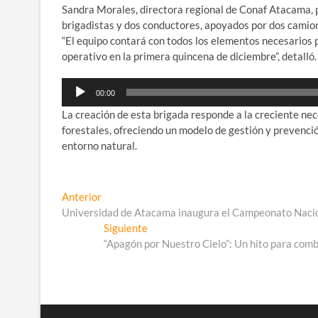
Sandra Morales, directora regional de Conaf Atacama, p
brigadistas y dos conductores, apoyados por dos camio
“El equipo contará con todos los elementos necesarios
operativo en la primera quincena de diciembre”, detalló.
Reproductor
00:00
de
La creación de esta brigada responde a la creciente ne
audio
forestales, ofreciendo un modelo de gestión y prevenció
entorno natural.
Navegación
Entrada
Anterior
anterior:
Universidad de Atacama inaugura el Campeonato Nacio
de
Entrada
Siguiente
entradas
siguiente:
“Apagón por Nuestro Cielo”: Un hito para com