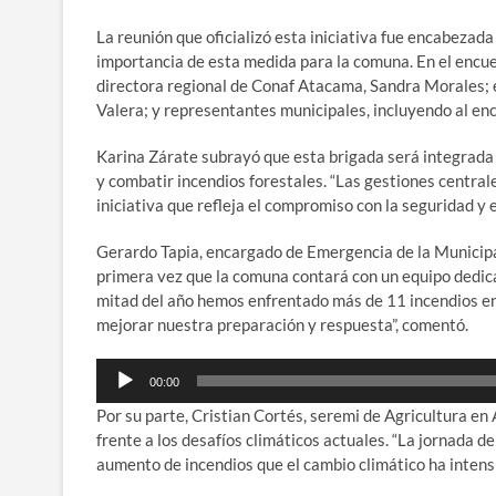
La reunión que oficializó esta iniciativa fue encabezada
importancia de esta medida para la comuna. En el encuen
directora regional de Conaf Atacama, Sandra Morales; el 
Valera; y representantes municipales, incluyendo al e
Karina Zárate subrayó que esta brigada será integrada
y combatir incendios forestales. “Las gestiones centra
iniciativa que refleja el compromiso con la seguridad y
Gerardo Tapia, encargado de Emergencia de la Municipali
primera vez que la comuna contará con un equipo dedica
mitad del año hemos enfrentado más de 11 incendios en e
mejorar nuestra preparación y respuesta”, comentó.
Reproductor
00:00
de
Por su parte, Cristian Cortés, seremi de Agricultura en
audio
frente a los desafíos climáticos actuales. “La jornada d
aumento de incendios que el cambio climático ha intensi