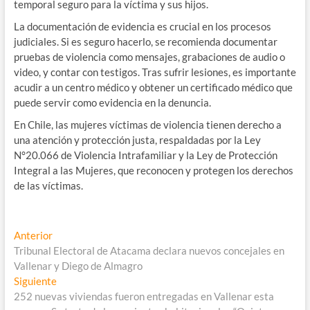
temporal seguro para la víctima y sus hijos.
La documentación de evidencia es crucial en los procesos
judiciales. Si es seguro hacerlo, se recomienda documentar
pruebas de violencia como mensajes, grabaciones de audio o
video, y contar con testigos. Tras sufrir lesiones, es importante
acudir a un centro médico y obtener un certificado médico que
puede servir como evidencia en la denuncia.
En Chile, las mujeres víctimas de violencia tienen derecho a
una atención y protección justa, respaldadas por la Ley
N°20.066 de Violencia Intrafamiliar y la Ley de Protección
Integral a las Mujeres, que reconocen y protegen los derechos
de las víctimas.
Navegación
Entrada
Anterior
anterior:
Tribunal Electoral de Atacama declara nuevos concejales en
de
Vallenar y Diego de Almagro
entradas
Entrada
Siguiente
siguiente:
252 nuevas viviendas fueron entregadas en Vallenar esta