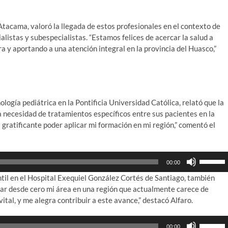
 Atacama, valoró la llegada de estos profesionales en el contexto de
alistas y subespecialistas. “Estamos felices de acercar la salud a
a y aportando a una atención integral en la provincia del Huasco,”
ología pediátrica en la Pontificia Universidad Católica, relató que la
a necesidad de tratamientos específicos entre sus pacientes en la
s gratificante poder aplicar mi formación en mi región,” comentó el
Utiliza
00:00
las
til en el Hospital Exequiel González Cortés de Santiago, también
teclas
ar desde cero mi área en una región que actualmente carece de
de
ital, y me alegra contribuir a este avance,” destacó Alfaro.
flecha
arriba/ab
Utiliza
para
00:00