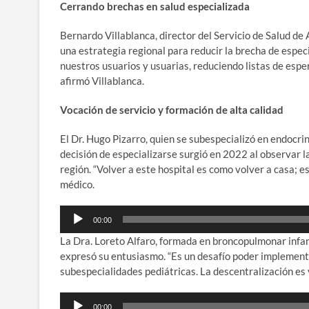
Cerrando brechas en salud especializada
Bernardo Villablanca, director del Servicio de Salud de
una estrategia regional para reducir la brecha de especi
nuestros usuarios y usuarias, reduciendo listas de esper
afirmó Villablanca.
Vocación de servicio y formación de alta calidad
El Dr. Hugo Pizarro, quien se subespecializó en endocrin
decisión de especializarse surgió en 2022 al observar l
región. “Volver a este hospital es como volver a casa; e
médico.
Reproductor
00:00
de
La Dra. Loreto Alfaro, formada en broncopulmonar infan
audio
expresó su entusiasmo. “Es un desafío poder implement
subespecialidades pediátricas. La descentralización es v
Reproductor
00:00