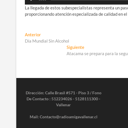
de
La llegada de estos subespecialistas representa un paso
audio
proporcionando atención especializada de calidad en el 
Navegación
Entrada
Anterior
anterior:
Día Mundial Sin Alcohol
de
Entrada
Siguiente
entradas
siguiente:
Atacama se prepara para la segun
Dirección: Calle Brasil #571 - Piso 3 / Fono
De Contacto : 512234026 - 5128111300 -
Vallenar
Mail: Contacto@radioamigavallenar.cl