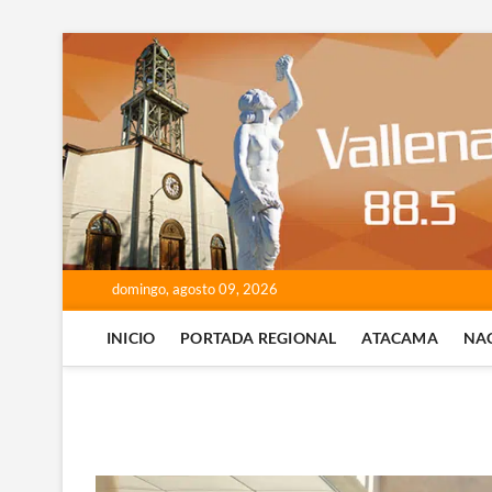
Saltar
al
contenido
domingo, agosto 09, 2026
INICIO
PORTADA REGIONAL
ATACAMA
NA