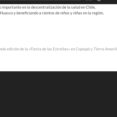
las
aumenta
 importante en la descentralización de la salud en Chile,
teclas
o
Huasco y beneficiando a cientos de niños y niñas en la región.
de
disminui
flecha
el
arriba/ab
volumen
para
aumenta
o
disminui
da edición de la «Fiesta de las Estrellas» en Copiapó y Tierra Amaril
el
volumen