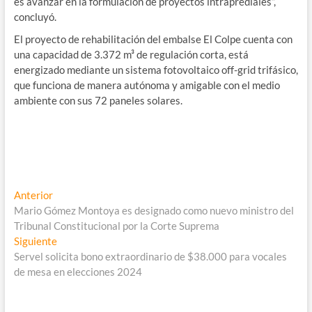
es avanzar en la formulación de proyectos intraprediales”,
concluyó.
El proyecto de rehabilitación del embalse El Colpe cuenta con
una capacidad de 3.372 m³ de regulación corta, está
energizado mediante un sistema fotovoltaico off-grid trifásico,
que funciona de manera autónoma y amigable con el medio
ambiente con sus 72 paneles solares.
Navegación
Entrada
Anterior
anterior:
Mario Gómez Montoya es designado como nuevo ministro del
de
Tribunal Constitucional por la Corte Suprema
entradas
Entrada
Siguiente
siguiente:
Servel solicita bono extraordinario de $38.000 para vocales
de mesa en elecciones 2024