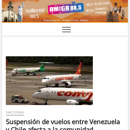
Saltar
al
contenido
NACIONAL
Suspensión de vuelos entre Venezuela
y Chile afecta a la comunidad